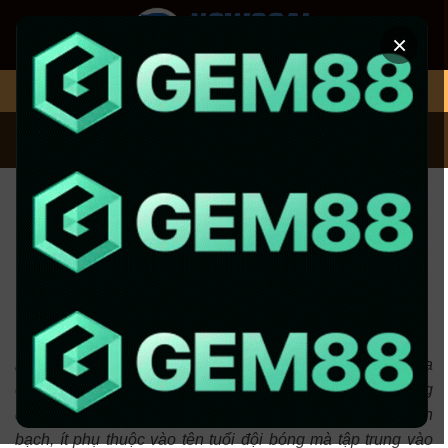
Bỏ
qua
×
nội
dung
XEM BÓNG ĐÁ MIỄN PHÍ
Kèo nhà cái
»
Tin Tức
»
Kèo Tài Xỉu Là Gì? Cách Đọc Và Mẹo
Bắt Kèo Chuẩn Nhất 2026
Kèo Tài Xỉu Là Gì? Cách Đọc Và
Mẹo Bắt Kèo Chuẩn Nhất 2026
ĐĂNG VÀO
THÁNG 1 22, 2026
BỞI
ADMIN
Kèo Tài Xỉu là gì
đang trở thành câu hỏi quen thuộc của
cộng đồng cược thủ mới gia nhập thị trường cá cược bóng
đá trực tuyến. Loại kèo này hấp dẫn vì đơn giản, minh
bạch, ít phụ thuộc vào tên tuổi đội bóng mà tập trung vào