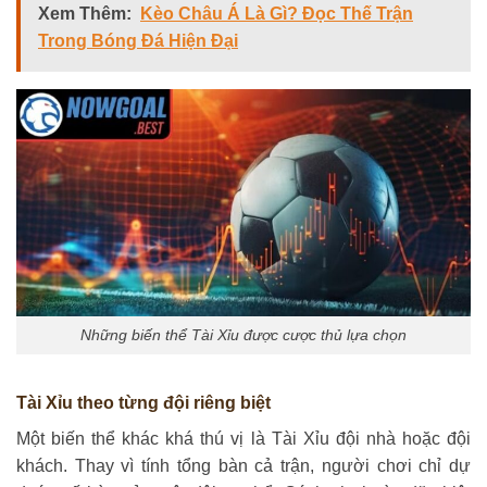
Xem Thêm:
Kèo Châu Á Là Gì? Đọc Thế Trận
Trong Bóng Đá Hiện Đại
Những biến thể Tài Xỉu được cược thủ lựa chọn
Tài Xỉu theo từng đội riêng biệt
Một biến thể khác khá thú vị là Tài Xỉu đội nhà hoặc đội
khách. Thay vì tính tổng bàn cả trận, người chơi chỉ dự