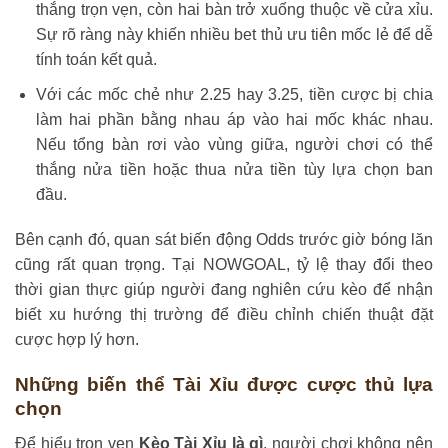
thắng trọn vẹn, còn hai bàn trở xuống thuộc về cửa xỉu.
Sự rõ ràng này khiến nhiều bet thủ ưu tiên mốc lẻ để dễ
tính toán kết quả.
Với các mốc chẻ như 2.25 hay 3.25, tiền cược bị chia
làm hai phần bằng nhau áp vào hai mốc khác nhau.
Nếu tổng bàn rơi vào vùng giữa, người chơi có thể
thắng nửa tiền hoặc thua nửa tiền tùy lựa chọn ban
đầu.
Bên cạnh đó, quan sát biến động Odds trước giờ bóng lăn
cũng rất quan trọng. Tại NOWGOAL, tỷ lệ thay đổi theo
thời gian thực giúp người đang nghiên cứu kèo để nhận
biết xu hướng thị trường để điều chỉnh chiến thuật đặt
cược hợp lý hơn.
Những biến thể Tài Xỉu được cược thủ lựa
chọn
Để hiểu trọn vẹn
Kèo Tài Xỉu là gì
, người chơi không nên