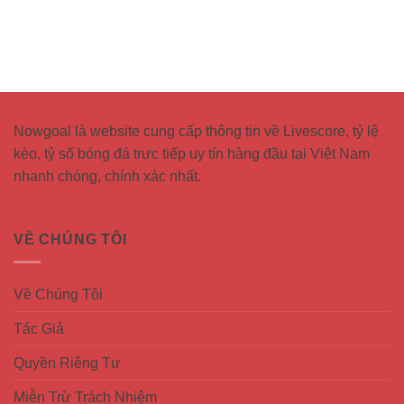
Nowgoal
là website cung cấp thông tin về Livescore, tỷ lệ
kèo, tỷ số bóng đá trực tiếp uy tín hàng đầu tại Việt Nam
nhanh chóng, chính xác nhất.
VỀ CHÚNG TÔI
Về Chúng Tôi
Tác Giả
Quyền Riêng Tư
Miễn Trừ Trách Nhiệm